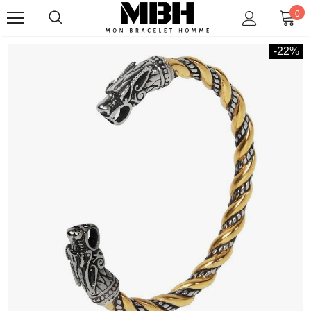
0
-22%