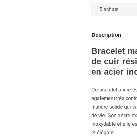
5 achats
Description
Bracelet m
de cuir rés
en acier i
Ce bracelet ancre est
également très confor
matière solide qui v
de vie. Son ancre ma
inoxydable et elle es
et élégant.