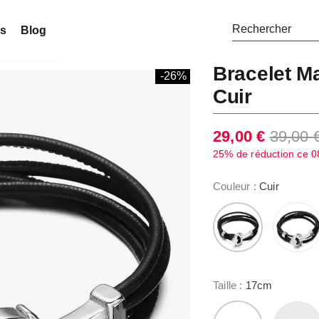
ns
Blog
Bracelet M
-26%
Cuir
29,00 €
39,00 
25% de réduction ce
0
Couleur
:
Cuir
Taille
:
17cm