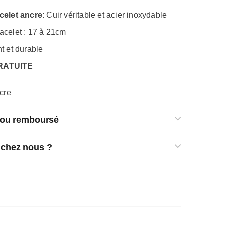
celet ancre
: Cuir véritable et acier inoxydable
acelet : 17 à 21cm
t et durable
RATUITE
ncre
t ou remboursé
 chez nous ?