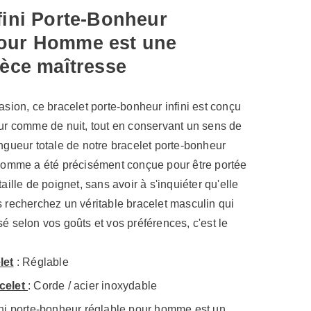
fini Porte-Bonheur
Pour Homme est une
ièce maîtresse
asion, ce bracelet porte-bonheur infini est conçu
our comme de nuit, tout en conservant un sens de
ongueur totale de notre bracelet porte-bonheur
 homme a été précisément conçue pour être portée
taille de poignet, sans avoir à s'inquiéter qu'elle
s recherchez un véritable bracelet masculin qui
sé selon vos goûts et vos préférences, c'est le
let
: Réglable
celet
: Corde / acier inoxydable
ini porte-bonheur réglable pour homme est un