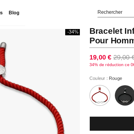
ns
Blog
Bracelet In
-34%
Pour Hom
19,00 €
29,00 
34% de réduction ce
0
Couleur
:
Rouge