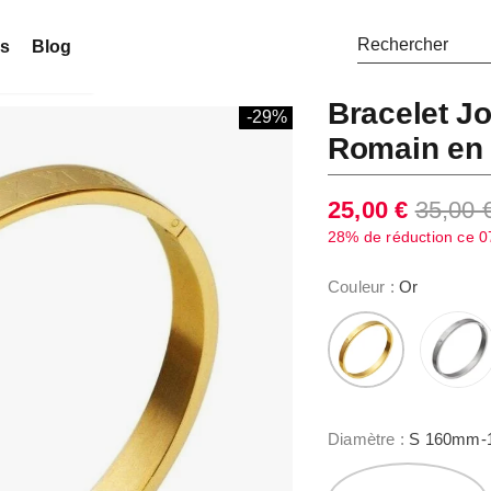
ns
Blog
Bracelet J
-29%
Romain en 
25,00 €
35,00 
28% de réduction ce
0
Couleur
:
Or
Diamètre
:
S 160mm